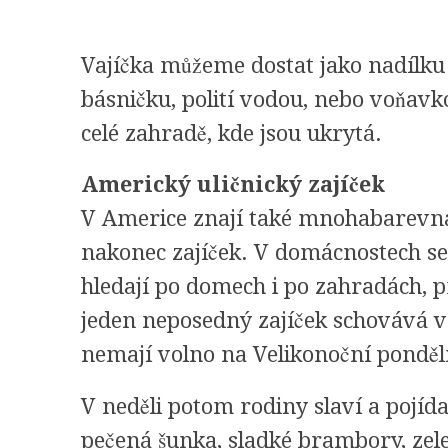
Vajíčka můžeme dostat jako nadílku i 
básničku, polití vodou, nebo voňavk
celé zahradě, kde jsou ukrytá.
Americký uličnický zajíček
V Americe znají také mnohabarevná 
nakonec zajíček. V domácnostech se 
hledají po domech i po zahradách, 
jeden neposedný zajíček schovává 
nemají volno na Velikonoční pondělí
V neděli potom rodiny slaví a pojída
pečená šunka, sladké brambory, zele