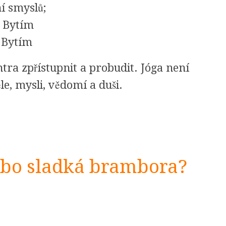
í smyslů;
s Bytím
 Bytím
tra zpřístupnit a probudit. Jóga není
ěle, mysli, vědomí a duši.
nebo sladká brambora?