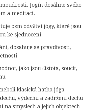
 moudrosti. Jogín dosáhne svého
em a meditací.
stuje osm odvětví jógy, které jsou
ou ke sjednocení:
ní, dosahuje se pravdivosti,
etnosti
dnot, jako jsou čistota, soucit,
ímu
 neboli klasická hatha jóga
dechu, výdechu a zadržení dechu
í na smyslech a jejich objektech