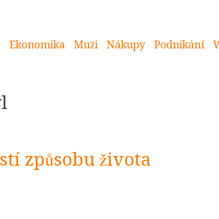
a
Ekonomika
Muži
Nákupy
Podnikání
l
stí způsobu života