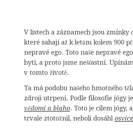
V listech a záznamech jsou zmínky
které sahají až k letům kolem 900 p
nepravé ego. Toto naše nepravé ego
bytí, a proto jsme nešťastní. Upín
v tomto životě.
Ta má podobu našeho hmotného těla
zdroji utrpení. Podle filosofie jógy 
vědomí a blaho
. Toto je cílem jógy,
trvale ztotožnil, neboli dosáhl
osvíc