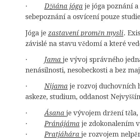
·
Džňána jóga
je jóga poznání a
sebepoznání a osvícení pouze studi
Jóga je
zastavení proměn mysli
. Exi
závislé na stavu vědomí a které ved
·
Jama
je vývoj správného jedná
nenásilnosti, nesobeckosti a bez maj
·
Nijama
je rozvoj duchovních ho
askeze, studium, oddanost Nejvyšš
·
Ásana
je vývojem držení těla,
·
Pránájáma
je zdokonalením v
·
Pratjáhára
je rozvojem nelpěn