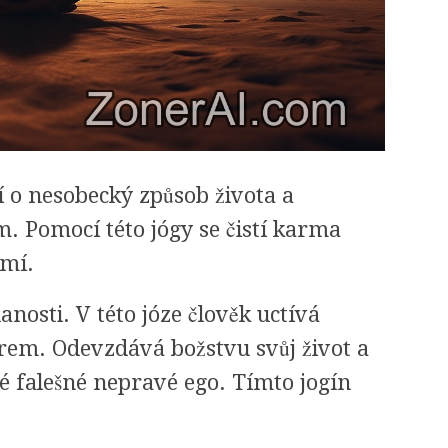
ží o nesobecký způsob života a
 Pomocí této jógy se čistí karma
omí.
anosti. V této józe člověk uctívá
orem. Odevzdává božstvu svůj život a
vé falešné nepravé ego. Tímto jogín