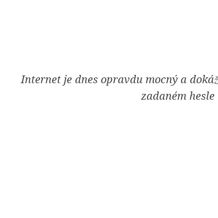
[Skip
to
Content]
Internet je dnes opravdu mocný a dokáž
zadaném hesle "