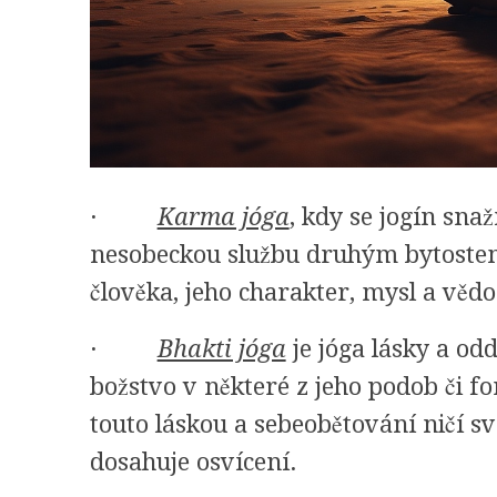
·
Karma jóga
, kdy se jogín sna
nesobeckou službu druhým bytostem.
člověka, jeho charakter, mysl a věd
·
Bhakti jóga
je jóga lásky a odd
božstvo v některé z jeho podob či f
touto láskou a sebeobětování ničí s
dosahuje osvícení.