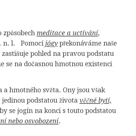
 o způsobech
meditace a uctívání
,
ř. n. l. Pomocí
jógy
překonáváme naše
 zastiňuje pohled na pravou podstatu
áme se na dočasnou hmotnou existenci
 a hmotného světa. Ony jsou však
je jedinou podstatou života
věčné bytí,
 aby se jogín na konci s touto podstatou
ení nebo osvobození
.