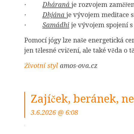
·
Dháraná
je rozvojem zaměřen
·
Dhjána
je vývojem meditace 
·
Samádhi
je vývojem spojení s
Pomocí jógy lze naše energetická cen
jen tělesné cvičení, ale také věda o t
Životní styl
amos-ova.cz
Zajíček, beránek, 
3.6.2026 @ 6:08