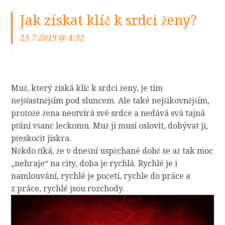
Jak získat klíč k srdci ženy?
23.7.2019 @ 4:32
Muž, který získá klíč k srdci ženy, je tím
nejšťastnějším pod sluncem. Ale také nejšikovnějším,
protože žena neotvírá své srdce a nedává svá tajná
přání všanc leckomu. Muž ji musí oslovit, dobývat ji,
přeskočit jiskra.
Někdo říká, že v dnešní uspěchané době se až tak moc
„nehraje“ na city, doba je rychlá. Rychlé je i
namlouvání, rychlé je početí, rychle do práce a
z práce, rychlé jsou rozchody.