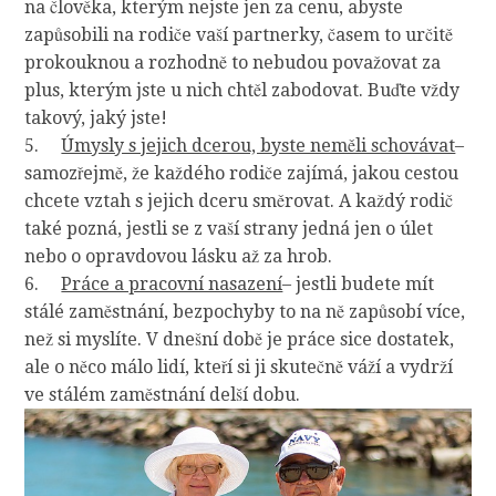
na člověka, kterým nejste jen za cenu, abyste
zapůsobili na rodiče vaší partnerky, časem to určitě
prokouknou a rozhodně to nebudou považovat za
plus, kterým jste u nich chtěl zabodovat. Buďte vždy
takový, jaký jste!
5.
Úmysly s jejich dcerou, byste neměli schovávat
–
samozřejmě, že každého rodiče zajímá, jakou cestou
chcete vztah s jejich dceru směrovat. A každý rodič
také pozná, jestli se z vaší strany jedná jen o úlet
nebo o opravdovou lásku až za hrob.
6.
Práce a pracovní nasazení
– jestli budete mít
stálé zaměstnání, bezpochyby to na ně zapůsobí více,
než si myslíte. V dnešní době je práce sice dostatek,
ale o něco málo lidí, kteří si ji skutečně váží a vydrží
ve stálém zaměstnání delší dobu.