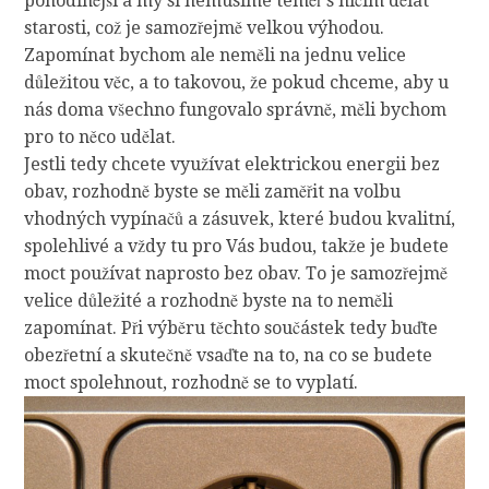
pohodlnější a my si nemusíme téměř s ničím dělat
starosti, což je samozřejmě velkou výhodou.
Zapomínat bychom ale neměli na jednu velice
důležitou věc, a to takovou, že pokud chceme, aby u
nás doma všechno fungovalo správně, měli bychom
pro to něco udělat.
Jestli tedy chcete využívat elektrickou energii bez
obav, rozhodně byste se měli zaměřit na volbu
vhodných vypínačů a zásuvek, které budou kvalitní,
spolehlivé a vždy tu pro Vás budou, takže je budete
moct používat naprosto bez obav. To je samozřejmě
velice důležité a rozhodně byste na to neměli
zapomínat. Při výběru těchto součástek tedy buďte
obezřetní a skutečně vsaďte na to, na co se budete
moct spolehnout, rozhodně se to vyplatí.