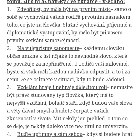
tomu, žít s ní až navěky? Ve zkratce – všechno!
1.
Zdvořilost, by měla být na prvním místě
– samo o
sobě je vychování vašich rodičů prvotním náznakem
toho, co jste za člověka. Slušné vychování, příjemné a
diplomatické vystupování, by mělo být při vašem
prvním setkání samozřejmostí.
2.
Na vulgarismy zapomeňte
– každému člověku
občas unikne z úst nějaké to nevhodné slovo, které
se považuje za nepřiměřené. U rodičů vaší milované,
byste si však měli každou nadávku odpustit, a to i za
cenu, že se ocitnete v situaci, kdy to bude žádoucí.
3.
Vzdělání hraje i nehraje důležitou roli
– nemusíte
být právě studovaný typ člověka, který má to
nejvyšší vzdělání, bohatě stačí, když budou vaše slova
a věty dávat smysl a budete čerpat z vašich
zkušeností v životě. Mít někdy jen přehled, o tom co
se děje, je někdy daleko více než titul na univerzitě.
4.
Buďte upřímný a sám sebou
– když si budete hrát