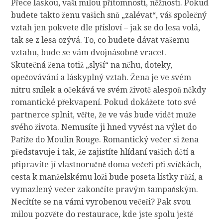
Přece láskou, vaši milou přítomností, něžností. Pokud
budete takto ženu vašich snů „zalévat“, váš společný
vztah jen pokvete dle přísloví – jak se do lesa volá,
tak se z lesa ozývá. To, co budete dávat vašemu
vztahu, bude se vám dvojnásobně vracet.
Skutečná žena totiž „slyší“ na něhu, doteky,
opečovávání a láskyplný vztah. Žena je ve svém
nitru snílek a očekává ve svém životě alespoň někdy
romantické překvapení. Pokud dokážete toto své
partnerce splnit, věřte, že ve vás bude vidět muže
svého života. Nemusíte ji hned vyvést na výlet do
Paříže do Moulin Rouge. Romantický večer si žena
představuje i tak, že zajistíte hlídaní vašich dětí a
připravíte jí vlastnoručně doma večeři při svíčkách,
cesta k manželskému loži bude poseta lístky růží, a
vymazlený večer zakončíte pravým šampaňským.
Necítíte se na vámi vyrobenou večeři? Pak svou
milou pozvěte do restaurace, kde jste spolu ještě