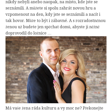
nikdy nebyli anebo naopak, na místo, kde jste se
seznámili. A můžete si spolu zahrát novou hru a
vzpomenout na den, kdy jste se seznámili a načít i
tak hovor. Může to být i zábavné. A s rozradostněnou
ženou už budete jen spěchat domů, abyste ji něžně
doprovodil do ložnice …
Má vaše žena ráda kulturu a vy moc ne? Překonejte