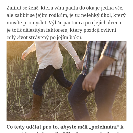
Zalíbit se ženě, která vám padla do oka je jedna věc,
ale zalíbit se jejím rodičům, je už nelehký úkol, který
musíte promyslet. Výběr partnera pro jejich dceru
je totiž důležitým faktorem, který později ovlivní
celý život strávený po jejím boku.
Co tedy udělat pro to, abyste měli „požehnání“ k