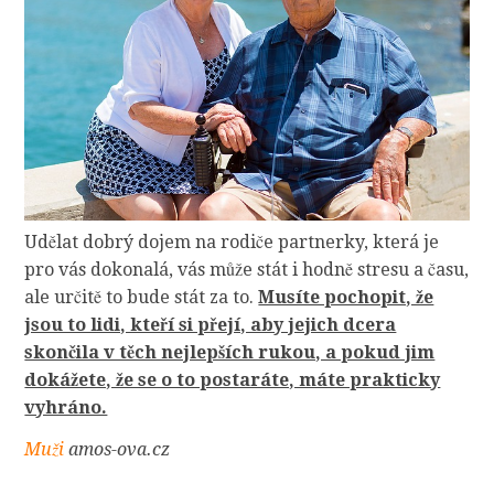
Udělat dobrý dojem na rodiče partnerky, která je
pro vás dokonalá, vás může stát i hodně stresu a času,
ale určitě to bude stát za to.
Musíte pochopit, že
jsou to lidi, kteří si přejí, aby jejich dcera
skončila v těch nejlepších rukou, a pokud jim
dokážete, že se o to postaráte, máte prakticky
vyhráno.
Muži
amos-ova.cz