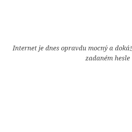
[Skip
to
Content]
Internet je dnes opravdu mocný a dokáž
zadaném hesle "