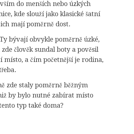
devším do menších nebo úzkých
ce, kde slouží jako klasické šatní
jich mají poměrně dost.
 Ty bývají obvykle poměrně úzké,
 zde člověk sundal boty a pověsil
 místo, a čím početnější je rodina,
třeba.
íně zde staly poměrně běžným
aniž by bylo nutné zabírat místo
tento typ také doma?