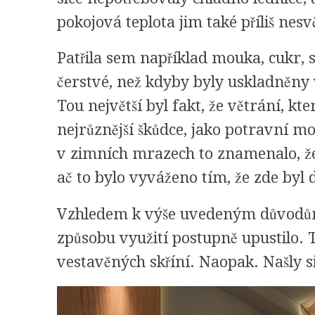
pokojová teplota jim také příliš nesvě
Patřila sem například mouka, cukr, sů
čerstvé, než kdyby byly uskladněny 
Tou největší byl fakt, že větrání, kt
nejrůznější škůdce, jako potravní m
v zimních mrazech to znamenalo, že
ač to bylo vyváženo tím, že zde byl 
Vzhledem k výše uvedeným důvodům j
způsobu využití postupně upustilo. 
vestavěných skříní. Naopak. Našly s