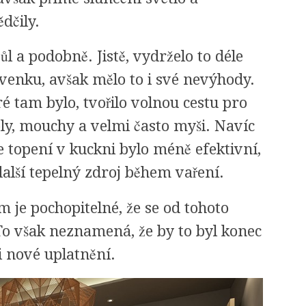
dčily.
l a podobně. Jistě, vydrželo to déle
venku, avšak mělo to i své nevýhody.
eré tam bylo, tvořilo volnou cestu pro
oly, mouchy a velmi často myši. Navíc
 topení v kuckni bylo méně efektivní,
další tepelný zdroj během vaření.
e pochopitelné, že se od tohoto
To však neznamená, že by to byl konec
i nové uplatnění.