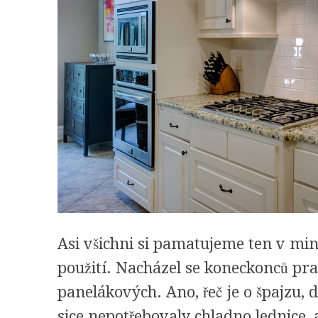
Asi všichni si pamatujeme ten v minu
použití. Nacházel se koneckonců prak
panelákových. Ano, řeč je o špajzu, 
sice nepotřebovaly chladno lednice, 