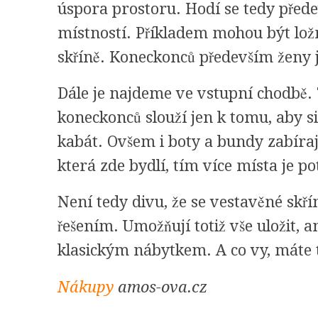
úspora prostoru. Hodí se tedy pře
místností. Příkladem mohou být ložni
skříně. Koneckonců především ženy 
Dále je najdeme ve vstupní chodbě.
koneckonců slouží jen k tomu, aby si
kabát. Ovšem i boty a bundy zabírají
která zde bydlí, tím více místa je po
Není tedy divu, že se vestavěné skř
řešením. Umožňují totiž vše uložit, 
klasickým nábytkem. A co vy, máte 
Nákupy
amos-ova.cz