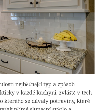
losti nejběžnější typ a způsob
ticky v každé kuchyni, zvláště v těch
do kterého se dávaly potraviny, které
avšak přímé sluneční světlo a