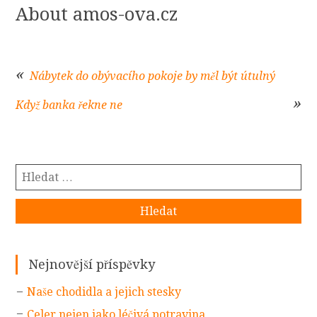
About amos-ova.cz
Nábytek do obývacího pokoje by měl být útulný
Navigace
Když banka řekne ne
pro
příspěvek
Vyhledávání
Sidebar
Nejnovější příspěvky
Naše chodidla a jejich stesky
Celer nejen jako léčivá potravina