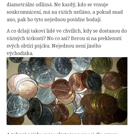
diametrálně odlišná. Ne každý, kdo se věnuje
soukromničení, má na růžích ustláno, a pokud snad
ano, pak ho tyto nejednou pořádně bodají.
A co dělají takoví lidé ve chvílích, kdy se dostanou do
vážných těžkostí? No co asi? Berou si na překlenutí
svých obtíží půjčku. Nejednou není jiného
východiska.