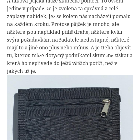
A taková půjčka může skutečně pomoci. To ovšem
jedině v případě, že je zvolena ta správná z celé
záplavy nabídek, jež se kolem nás nacházejí pomalu
na každém kroku. Protože půjček je mnoho, ale
některé jsou například příliš drahé, některé kvůli
svým požadavkům na žadatele nedostupné, některé
mají to a jiné ono plus nebo mínus. A je třeba objevit
tu, kterou může dotyčný podnikatel skutečně získat a
která ho nepřivede do ještě větších potíží, než v
jakých už je.